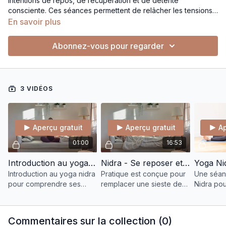
intentions de repos, de récupération et de détente
consciente. Ces séances permettent de relâcher les tensions
physiques et mentales, soutenir le système nerveux et
En savoir plus
favoriser un état de repos profond sans effort. Une playlist à
utiliser selon les besoins : récupération, sommeil, pause en
Abonnez-vous pour regarder
journée ou recentrage.
3 VIDÉOS
Aperçu gratuit
Aperçu gratuit
Ap
01:00
16:53
Introduction au yoga nidra
Nidra - Se reposer et se recharger 🪫
Introduction au yoga nidra
Pratique est conçue pour
Une séan
pour comprendre ses
remplacer une sieste de
Nidra pou
principes, ses bienfaits et
15 à 20 minutes en
douceur. 
savoir comment l’utiliser
journée. Cette séance
directeme
sans pratique guidée.
permet de récupérer
Commentaires sur la collection (
0
)
rapidement,