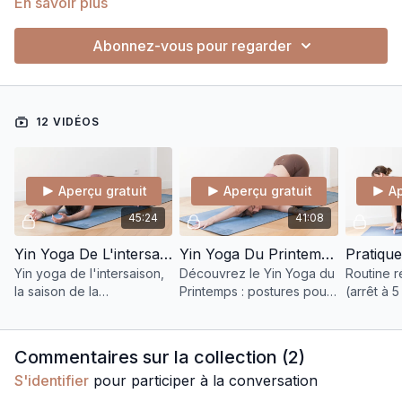
En savoir plus
Abonnez-vous pour regarder
12 VIDÉOS
Aperçu gratuit
Aperçu gratuit
Ap
45:24
41:08
Yin Yoga De L'intersaison
Yin Yoga Du Printemps - Faire Émerger Ses Projets
Yin yoga de l'intersaison,
Découvrez le Yin Yoga du
Routine r
la saison de la
Printemps : postures pour
(arrêt à 5
transformation. Liée à
foie/vésicule biliaire,
Full body
l'élément terre, le
saison en MTC, sankalpa,
ressentir
méridien de la
énergie renouvelée
min pour 
Commentaires sur la collection (
2
)
rate/pancréas - estomac.
dès le mat
S'identifier
pour participer à la conversation