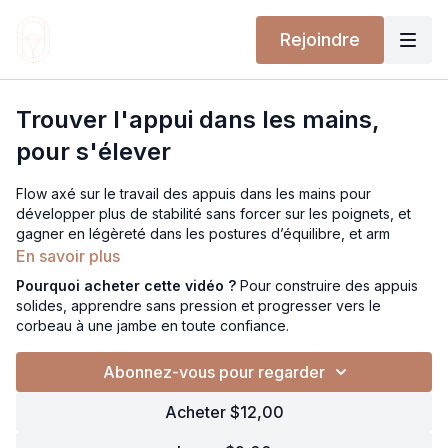
Rejoindre
Trouver l'appui dans les mains,
pour s'élever
Flow axé sur le travail des appuis dans les mains pour
développer plus de stabilité sans forcer sur les poignets, et
gagner en légèreté dans les postures d’équilibre, et arm
balance.
En savoir plus
Attends-toi à un travail progressif autour des mains, poignets,
Pourquoi acheter cette vidéo ?
Pour construire des appuis
avant-bras et ceinture scapulaire, pour créer un ancrage sûr,
solides, apprendre sans pression et progresser vers le
mobile et précis.
corbeau à une jambe en toute confiance.
On déconstruit le mouvement vers le corbeau à une jambe :
Abonnez-vous pour regarder
déséquilibre vers l’avant, engagement du centre,
compréhension du transfert de poids.
Acheter $12,00
Des transitions ludiques inspirées de chaturanga et du guerrier
3, pour renforcer les fondations et t’ouvrir à l’apprentissage