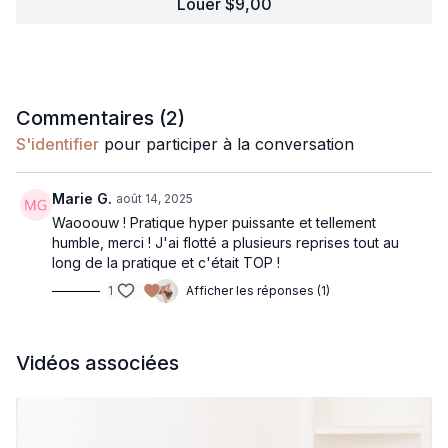
Louer $9,00
par la répétition.
L’important ici, ce n’est pas la posture parfaite, mais le
processus d’apprentissage. Un cours pour sortir de la peur de
tomber, entrer dans le processus, et ressentir qu’on apprend
vraiment quand ce n’est pas “facile”.
Commentaires (
2
)
Nouveau mantra : 🧡
c’est difficile et je progresse
.
S'identifier
pour participer à la conversation
Peak pose : corbeau à une jambe.
Marie G.
août 14, 2025
Waooouw ! Pratique hyper puissante et tellement
humble, merci ! J'ai flotté a plusieurs reprises tout au
long de la pratique et c'était TOP !
1
Afficher les réponses (1)
Vidéos associées