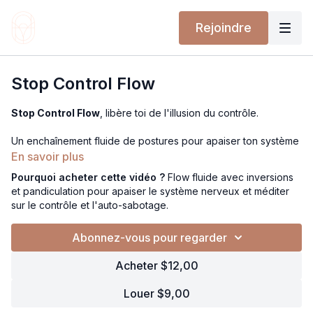
Rejoindre
Stop Control Flow
Stop Control Flow
, libère toi de l'illusion du contrôle.
Un enchaînement fluide de postures pour apaiser ton système
nerveux et lâcher le contrôle. Ce flow sans interruption intègre
En savoir plus
des inversions (comme la posture sur la tête) pour calmer
Pourquoi acheter cette vidéo ?
Flow fluide avec inversions
l’esprit et des postures puissantes (guerriers, pyramides,
et pandiculation pour apaiser le système nerveux et méditer
flexions) pour renforcer ton corps et ton mental. Tu exploreras
sur le contrôle et l'auto-sabotage.
la
pandiculation
, un mouvement naturel de relâchement et de
réveil musculaire, tout en méditant sur l'auto-sabotage, la peur
Abonnez-vous pour regarder
de réussir, et la tendance à tout contrôler pour rester dans ta
zone de confort. Prépare-toi à sortir de l’ordinaire et à t’ouvrir
Acheter $12,00
à l’inconnu.
Louer $9,00