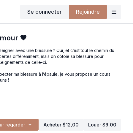
Se connecter
Rejoindre
mour 🧡
eigner avec une blessure ? Oui, et c’est tout le chemin du
ertes différemment, mais on côtoie sa blessure pour
nseignements de celle-ci.
pecter ma blessure à l’épaule, je vous propose un cours
uns !
ur regarder
Acheter $12,00
Louer $9,00