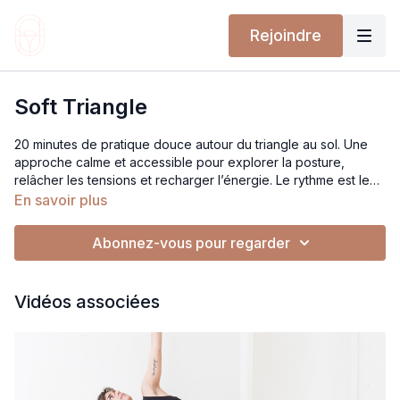
Rejoindre
Soft Triangle
20 minutes de pratique douce autour du triangle au sol. Une
approche calme et accessible pour explorer la posture,
relâcher les tensions et recharger l’énergie. Le rythme est lent,
les mouvements simples et progressifs pour laisser le corps
En savoir plus
s’ouvrir sans pression. Une pratique idéale pour se recentrer
et retrouver de la disponibilité dans le corps.
Abonnez-vous pour regarder
Vidéos associées