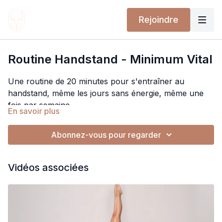
Rejoindre
Routine Handstand - Minimum Vital
Une routine de 20 minutes pour s'entraîner au
handstand, même les jours sans énergie, même une
fois par semaine.
En savoir plus
Mieux que de ne pas s'entraîner : s'entraîner juste le
basic. Ce programme recentre sur l'essentiel, les
Abonnez-vous pour regarder
fondations, la régularité, le minimum vital qui fait la
différence sur le long terme.
Cool, efficace, sans prise de tête.
Vidéos associées
À toi de jouer !