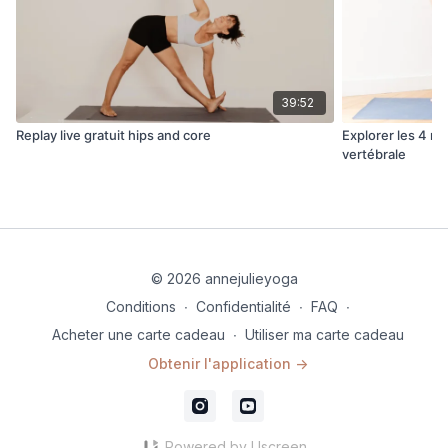
39:52
Replay live gratuit hips and core
Explorer les 4 m
vertébrale
© 2026 annejulieyoga
Conditions
∙
Confidentialité
∙
FAQ
∙
Acheter une carte cadeau
∙
Utiliser ma carte cadeau
Obtenir l'application ->
Powered by Uscreen