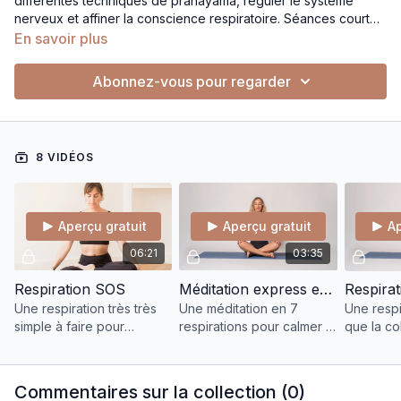
différentes techniques de pranayama, réguler le système
nerveux et affiner la conscience respiratoire. Séances courtes
ou plus approfondies pour apprendre à mieux utiliser la
En savoir plus
respiration, soutenir l’énergie ou favoriser l’apaisement. Une
base essentielle pour enrichir la pratique du yoga et le
Abonnez-vous pour regarder
quotidien.
8 VIDÉOS
Aperçu gratuit
Aperçu gratuit
Ap
06:21
03:35
Respiration SOS
Méditation express en 7 respirations
Une respiration très très
Une méditation en 7
Une respi
simple à faire pour
respirations pour calmer le
que la co
retrouver du calme, mais
mental, équilibrer les
canaliser
aussi en cas de crise de
pensées et activer la
l’étouffer
panique ou d'angoisse.
clarté du troisième œil.
pouvoir d
Commentaires sur la collection (
0
)