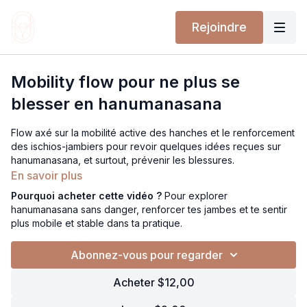
Rejoindre
Mobility flow pour ne plus se
blesser en hanumanasana
Flow axé sur la mobilité active des hanches et le renforcement
des ischios-jambiers pour revoir quelques idées reçues sur
hanumanasana, et surtout, prévenir les blessures.
Attends-toi à un boost dans les jambes, des exercices de kick
En savoir plus
pour activer en balistique, et des transitions ultra funky pour
Pourquoi acheter cette vidéo ?
Pour explorer
aborder le travail avec fun et efficacité.
hanumanasana sans danger, renforcer tes jambes et te sentir
plus mobile et stable dans ta pratique.
Un flow qui t’apprend à construire hanumanasana avec force,
conscience et fluidité, sans forcer sur les tendons ni créer de
Abonnez-vous pour regarder
tension inutile.
Peak pose : hanumanasana.
Acheter $12,00