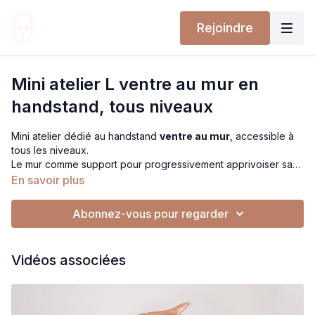
Rejoindre
Mini atelier L ventre au mur en
handstand, tous niveaux
Mini atelier dédié au handstand
ventre au mur
, accessible à
tous les niveaux.
Le mur comme support pour progressivement apprivoiser sa
peur et commencer à monter le bassin. Une approche
En savoir plus
progressive pour prendre confiance, pour des bases solides,
sans pression.
Abonnez-vous pour regarder
Vidéos associées