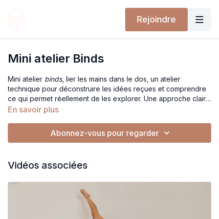
Rejoindre
Mini atelier Binds
Mini atelier
binds
, lier les mains dans le dos, un atelier
technique pour déconstruire les idées reçues et comprendre
ce qui permet réellement de les explorer. Une approche claire
et progressive pour sortir de la contrainte et retrouver de la
En savoir plus
liberté dans les binds.
Abonnez-vous pour regarder
Vidéos associées