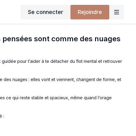
Se connecter
Rejoindre
es pensées sont comme des nuages
guidée pour t’aider à te détacher du flot mental et retrouver
des nuages : elles vont et viennent, changent de forme, et
 Tu es ce qui reste stable et spacieux, même quand l’orage
à :
ut contrôler
ieur de paix et de calme