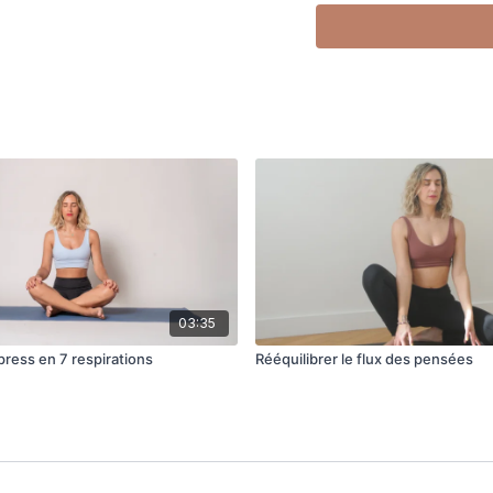
– Apaiser l’anxiété ou le
– Te reconnecter à ta r
03:35
press en 7 respirations
Rééquilibrer le flux des pensées