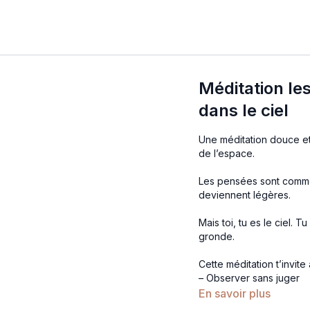
Méditation l
dans le ciel
Une méditation douce et 
de l’espace.
Les pensées sont comme 
deviennent légères.
Mais toi, tu es le ciel.
gronde.
Cette méditation t’invite 
– Observer sans juger
– Lâcher le besoin de to
En savoir plus
– Créer un espace intér