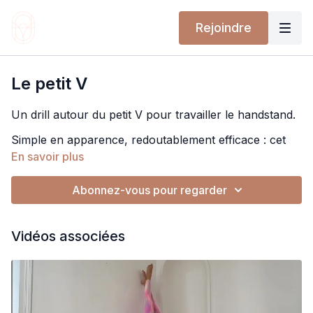
Rejoindre
Le petit V
Un drill autour du petit V pour travailler le handstand.
Simple en apparence, redoutablement efficace : cet
exercice développe le contrôle, la précision et la
En savoir plus
conscience corporelle directement au service de
l'équilibre sur les mains.
Abonnez-vous pour regarder
Concret, ciblé, efficace.
À toi de jouer !
Vidéos associées