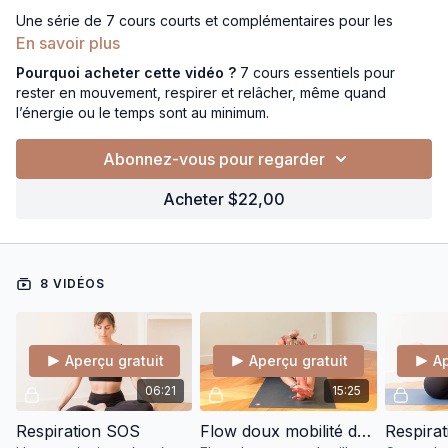
Une série de 7 cours courts et complémentaires pour les
périodes où l’énergie, le temps ou la disponibilité sont limités.
En savoir plus
Ce kit de survie mix pratiques yin, yang et méditations pour
Pourquoi acheter cette vidéo ?
7 cours essentiels pour
maintenir le lien avec le corps quand on ne peut faire que le
rester en mouvement, respirer et relâcher, même quand
strict minimum afin de relâcher les tensions et
préserver une
l’énergie ou le temps sont au minimum.
forme de régularité.
Abonnez-vous pour regarder
Pensée pour les vacances, les périodes chargées ou les
moments de fatigue.
Acheter $22,00
8 VIDÉOS
Aperçu gratuit
Aperçu gratuit
Ap
06:21
15:25
Respiration SOS
Flow doux mobilité des hanches