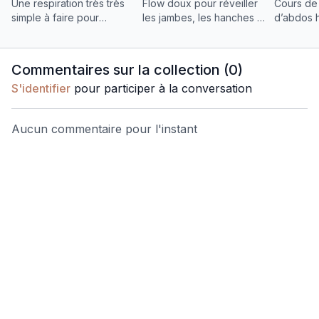
Une respiration très très
Flow doux pour réveiller
Cours de 
simple à faire pour
les jambes, les hanches et
d’abdos 
retrouver du calme, mais
le bras du dos, ainsi que
pour renf
aussi en cas de crise de
l'intérieur des cuisses.
soulager 
panique ou d'angoisse.
retrouver
Commentaires sur la collection (
0
)
confort c
S'identifier
pour participer à la conversation
Aucun commentaire pour l'instant