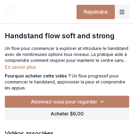
Rejoindre
Handstand flow soft and strong
Un flow pour commencer à explorer et introduire le handstand
avec de nombreuses options tous niveaux. La pratique aide à
comprendre comment respirer pour maintenir le centre sans
forcer, trouver de la stabilité et construire de la force avec
En savoir plus
douceur. Une approche progressive pour apprivoiser les
Pourquoi acheter cette vidéo ?
Un flow progressif pour
inversions tout en gardant le mantra de la séance : soft and
commencer le handstand, apprivoiser la peur et comprendre
strong.
les appuis.
Abonnez-vous pour regarder
Acheter $6,00
Vidéos associées