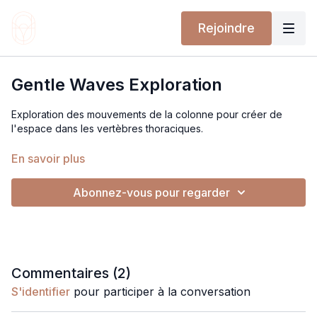
Rejoindre
Gentle Waves Exploration
Exploration des mouvements de la colonne pour créer de
l'espace dans les vertèbres thoraciques.
A faire et à refaire sans modération que ce soit pour un
En savoir plus
échauffement ou un cool down, ou bien même comme une
pratique douce à part entière.
Abonnez-vous pour regarder
Commentaires (
2
)
S'identifier
pour participer à la conversation