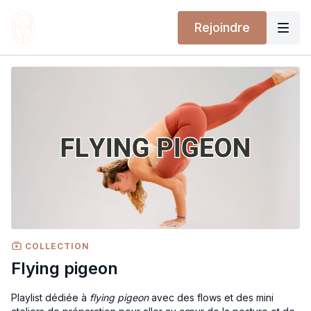
Rejoindre
COLLECTION
Flying pigeon
Playlist dédiée à
flying pigeon
avec des flows et des mini