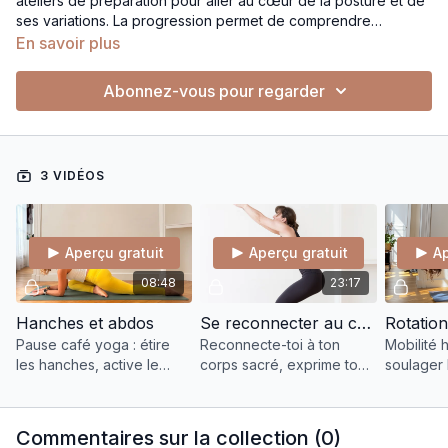
ateliers de préparation pour aller au cœur de la posture et de
ses variations. La progression permet de comprendre
l’ouverture des hanches, l’engagement du centre,
En savoir plus
l’organisation des appuis et le transfert de poids, étape par
étape. Toujours tous niveaux, avec de nombreuses options
Abonnez-vous pour regarder
pour explorer la posture en sécurité et construire stabilité et
contrôle.
3 VIDÉOS
Aperçu gratuit
Aperçu gratuit
Ap
08:48
23:17
Hanches et abdos
Se reconnecter au corps sacré
Pause café yoga : étire
Reconnecte-toi à ton
Mobilité 
les hanches, active le
corps sacré, exprime ton
soulager 
centre et retrouve
énergie. Idéal en SPM ou
éviter le
énergie et mobilité avec
jours difficiles pour
Plus de fl
un mini flow fun et
retrouver équilibre et
vers flyi
Commentaires sur la collection (
0
)
efficace.
vitalité.