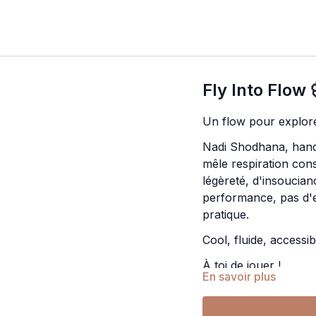
Fly Into Flow 
Un flow pour explore
Nadi Shodhana, hand
mêle respiration con
légèreté, d'insoucian
performance, pas d'ef
pratique.
Cool, fluide, accessib
À toi de jouer !
En savoir plus