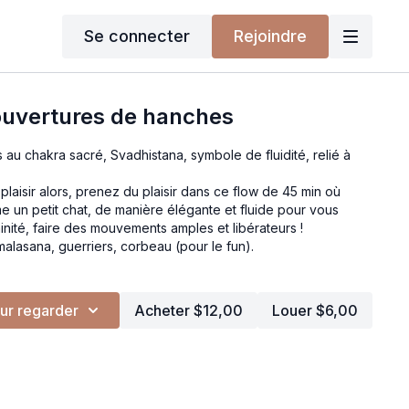
Se connecter
Rejoindre
 ouvertures de hanches
 au chakra sacré, Svadhistana, symbole de fluidité, relié à
plaisir alors, prenez du plaisir dans ce flow de 45 min où
 un petit chat, de manière élégante et fluide pour vous
nité, faire des mouvements amples et libérateurs !
 malasana, guerriers, corbeau (pour le fun).
ur regarder
Acheter $12,00
Louer $6,00