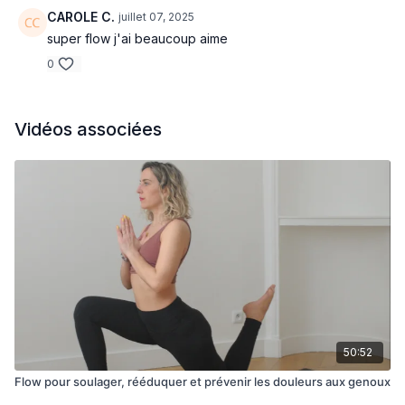
ses options, pour te faire kiffer les backbends sans te faire
CAROLE C.
juillet 07, 2025
mal.
super flow j'ai beaucoup aime
0
Vidéos associées
50:52
Flow pour soulager, rééduquer et prévenir les douleurs aux genoux