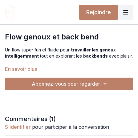
Rejoindre
Flow genoux et back bend
Un flow super fun et fluide pour
travailler les genoux
intelligemment
tout en explorant les
backbends
avec plaisir.
On répète plusieurs fois la même séquence, avec des
En savoir plus
variations progressives pour gagner en confiance et en
puissance.
Abonnez-vous pour regarder
Au programme :
sissy squats, fentes, postures debout et
ouverture de la chaîne antérieure
, jusqu’à des variations
vers le pont (urdhva dhanurasana).
Idéal pour renforcer les jambes, stabiliser les genoux, ouvrir le
devant du corps sans compression, et progresser dans les
Commentaires (
1
)
extensions
en sécurité et avec style
.
S'identifier
pour participer à la conversation
Un flow rythmé, évolutif, accessible à tous les niveaux grâce à