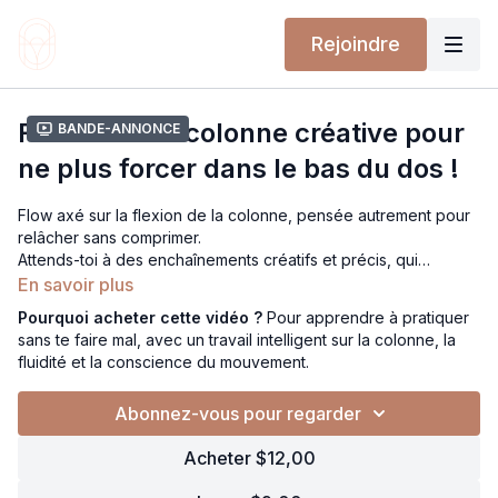
Rejoindre
Flexion de la colonne créative pour
Bande-annonce
ne plus forcer dans le bas du dos !
Flow axé sur la flexion de la colonne, pensée autrement pour
relâcher sans comprimer.
Attends-toi à des enchaînements créatifs et précis, qui
t’apprennent à plier, arrondir, relâcher sans jamais écraser le
En savoir plus
bas du dos. Un travail de fond sur la fluidité, l’auto-
Pourquoi acheter cette vidéo ?
Pour apprendre à pratiquer
grandissement et le respect de l’axe pour te reconnecter à ta
sans te faire mal, avec un travail intelligent sur la colonne, la
colonne avec douceur et intelligence.
fluidité et la conscience du mouvement.
Peak pose : titibasana
Abonnez-vous pour regarder
Acheter $12,00