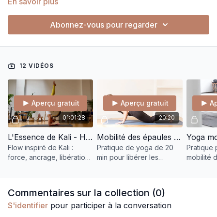
En savoir plus
Abonnez-vous pour regarder
12 VIDÉOS
Aperçu gratuit
Aperçu gratuit
Ap
01:01:28
20:20
L'Essence de Kali - Hanches et stablilité des épaules
Mobilité des épaules STOP ❌ tendinites
Flow inspiré de Kali :
Pratique de yoga de 20
Pratique 
force, ancrage, libération.
min pour libérer les
mobilité 
Respiration, mouvement et
tensions des épaules,
renforcer
puissance pour incarner
renforcer la ceinture
scapulaire
ton énergie sauvage et
scapulaire et améliorer la
handstand
Commentaires sur la collection (
0
)
consciente.
posture. Tous niveaux.
S'identifier
pour participer à la conversation