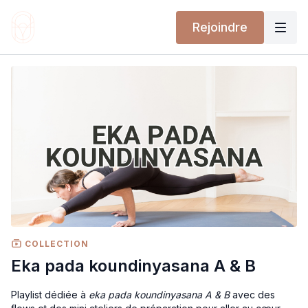
Rejoindre
COLLECTION
Eka pada koundinyasana A & B
Playlist dédiée à
eka pada koundinyasana A & B
avec des