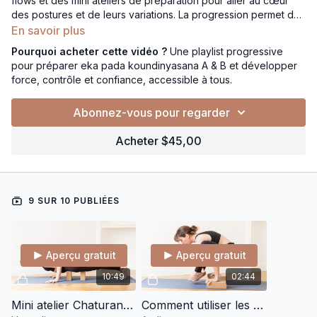
flows et des mini ateliers de préparation pour aller au cœur
des postures et de leurs variations. La progression permet de
comprendre les rotations, l’engagement du centre,
En savoir plus
l’organisation des appuis et la répartition de l’effort, étape par
Pourquoi acheter cette vidéo ?
Une playlist progressive
étape. Toujours tous niveaux, avec de nombreuses options
pour préparer eka pada koundinyasana A & B et développer
pour explorer les arm balances en sécurité et construire force
force, contrôle et confiance, accessible à tous.
et contrôle.
Abonnez-vous pour regarder
Acheter $45,00
9 SUR 10 PUBLIÉES
Aperçu gratuit
Aperçu gratuit
10:49
02:44
Mini atelier Chaturanga – Comprendre et ressentir la posture autrement
Comment utiliser les briques en handstand et arm balance