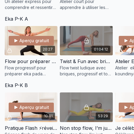
Un atelier express pour
Atelier court pour
comprendre et ressentir
apprendre à utiliser les
Chaturanga : sur le dos,
briques en handstand et
Eka P-K A
puis avec briques et
arm balance afin
sangle. Pour s’aligner sans
d’améliorer appuis,
se blesser.
stabilité et contrôle.
Aperçu gratuit
Ap
20:27
01:04:12
Flow pour préparer Eka pada Koundinyasana A
Twist & Fun avec briques
Flow progressif pour
Flow twist ludique avec
Atelier 
préparer eka pada
briques, progressif et tous
koundiny
koundinyasana A,
niveaux, pour explorer les
comprend
Eka P-K B
travailler rotations, appuis
torsions et aller vers eka
ce qui s’é
et organisation du centre,
pada koundinyasana A.
renforce 
tous niveaux.
3 façons 
Aperçu gratuit
Ap
10:01
53:29
Pratique Flash ⚡️réveil Des Hanches
Non stop flow, I’m just learning