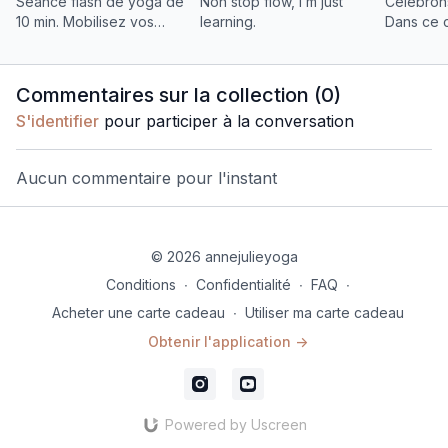
Séance flash de yoga de
Non stop flow, I’m just
Célébrons
10 min. Mobilisez vos
learning.
Dans ce 
hanches, détendez votre
flow® ins
dos et regagnez de
Mudra, re
l'énergie avec fluidité
chicken 
Commentaires sur la collection (
0
)
Parsvako
S'identifier
pour participer à la conversation
Aucun commentaire pour l'instant
© 2026 annejulieyoga
Conditions
∙
Confidentialité
∙
FAQ
∙
Acheter une carte cadeau
∙
Utiliser ma carte cadeau
Obtenir l'application ->
Powered by Uscreen