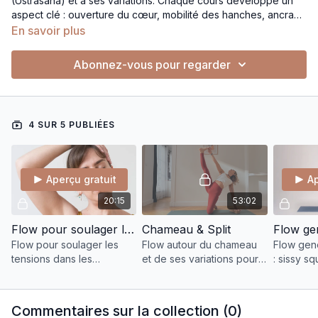
(Ustrasana) et à ses variations. Chaque cours développe un
aspect clé : ouverture du cœur, mobilité des hanches, ancrage
dans les appuis, stabilité lombaire et conscience du souffle. La
En savoir plus
progression permet d’aborder les backbends sans tension,
avec une vraie compréhension du soutien, du centre et de la
Abonnez-vous pour regarder
respiration. Une exploration complète pour ressentir l’espace,
apprivoiser les extensions et retrouver une ouverture à la fois
puissante et sécurisée.
4 SUR 5 PUBLIÉES
Aperçu gratuit
Ap
20:15
53:02
Flow pour soulager les tensions dans les mâchoires, le cou et le haut du dos
Chameau & Split
Flow pour soulager les
Flow autour du chameau
Flow gen
tensions dans les
et de ses variations pour
: sissy sq
mâchoires, le cou et le
ouvrir hanches et cœur,
fluide, ou
haut du dos. Mobilité
guidé par le souffle et
Pour kiff
douce, souffle, et détente
l’ancrage.
sans se fa
Commentaires sur la collection (
0
)
immédiate.