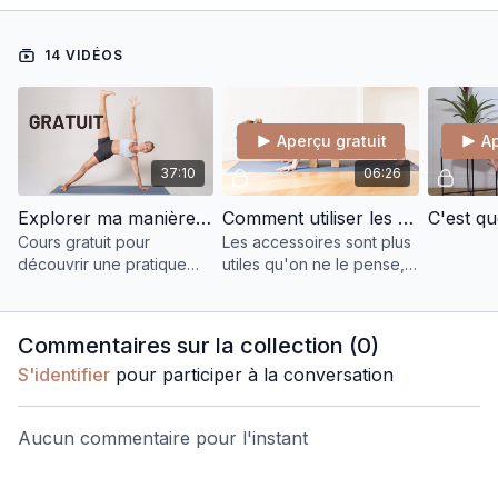
14 VIDÉOS
Aperçu gratuit
Ap
37:10
06:26
Explorer ma manière d’enseigner : un yoga par paliers
Comment utiliser les accessoires de yoga ?
Cours gratuit pour
Les accessoires sont plus
découvrir une pratique
utiles qu'on ne le pense,
progressive par paliers.
je vous explique pourquoi
Tous niveaux, inclusive et
et comment
accessible, fidèle à l’esprit
Commentaires sur la collection (
0
)
AJY.
S'identifier
pour participer à la conversation
Aucun commentaire pour l'instant