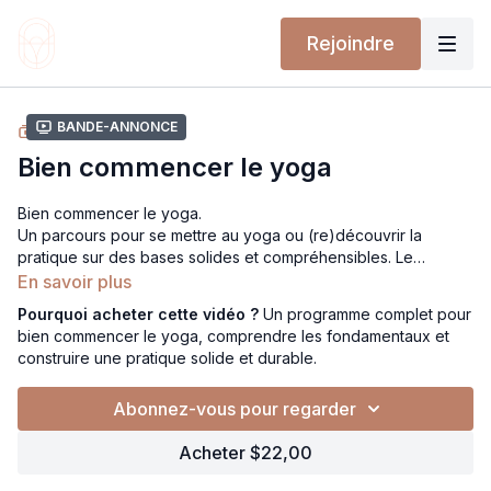
Rejoindre
Bande-annonce
COLLECTION
Bien commencer le yoga
Bien commencer le yoga.
Un parcours pour se mettre au yoga ou (re)découvrir la
pratique sur des bases solides et compréhensibles. Le
programme propose des vidéos détaillées et un livret pour
En savoir plus
guider pas à pas, bien au-delà des postures.
Pourquoi acheter cette vidéo ?
Un programme complet pour
Respirations, principes fondamentaux, salutation au soleil et
bien commencer le yoga, comprendre les fondamentaux et
construction progressive vers des flows plus fluides. Une
construire une pratique solide et durable.
approche moderne, appuyée sur les connaissances
anatomiques actuelles, pour s’approprier le yoga et l’intégrer
Abonnez-vous pour regarder
dans le quotidien.
Acheter $22,00