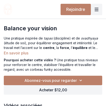
Rejoindre
Balance your vision
Une pratique inspirée de
tapas
(discipline) et de
svadhyaya
(étude de soi), pour équilibrer engagement et intériorité. Le
travail met l’accent sur le
centre
, la
force
, l’
équilibre
et le
regard (drishti)
afin de construire une stabilité claire et une
En savoir plus
direction précise.
Pourquoi acheter cette vidéo ?
Une pratique tous niveaux
La pratique combine l’énergie du chakra solaire et des
pour renforcer le centre, stabiliser l’équilibre et travailler le
postures de repli, avec un flow progressif menant vers un
regard, avec un corbeau funky accessible.
corbeau funky
en peak pose. De nombreuses options sont
proposées pour que chacun puisse explorer force, équilibre
Abonnez-vous pour regarder
et contrôle du regard, quel que soit le niveau.
Acheter $12,00
Vidéos associées