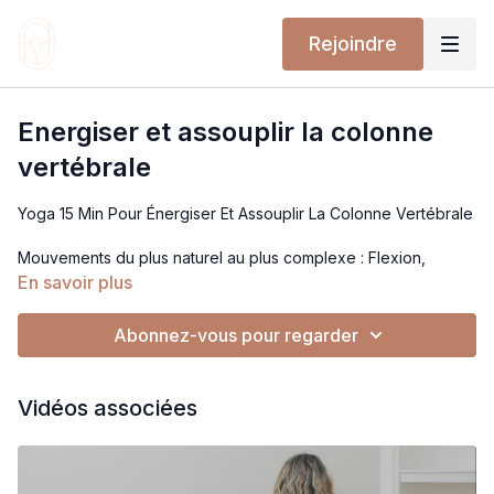
Rejoindre
Energiser et assouplir la colonne
vertébrale
Yoga 15 Min Pour Énergiser Et Assouplir La Colonne Vertébrale
Mouvements du plus naturel au plus complexe : Flexion,
Inclinaison, Rotation et Extension
En savoir plus
Dans cette séance de yoga de 15 minutes, nous nous
Abonnez-vous pour regarder
concentrerons sur l'énergie et la souplesse de la colonne
vertébrale en utilisant une série de mouvements de flexion,
d'inclinaison, de rotation et d'extension.
Vidéos associées
Ces postures aideront à libérer les tensions accumulées et à
revitaliser votre corps et votre esprit.