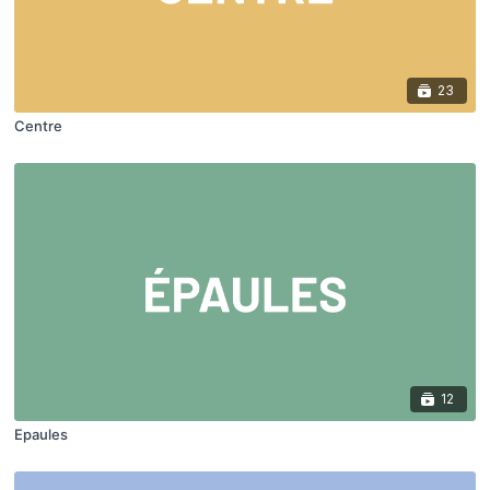
23
Centre
12
Epaules