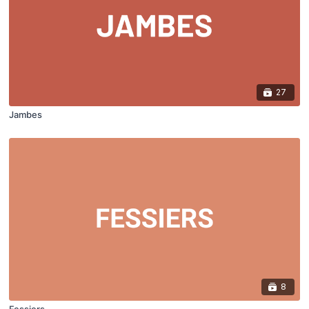
27
Jambes
8
Fessiers