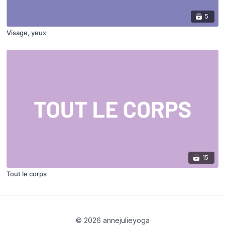
5
Visage, yeux
15
Tout le corps
© 2026 annejulieyoga