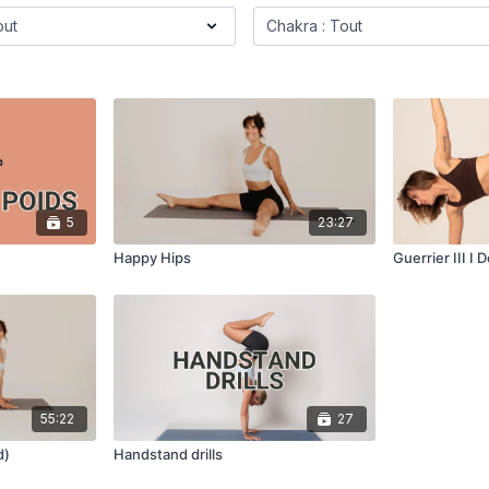
5
23:27
Happy Hips
Guerrier III I 
55:22
27
d)
Handstand drills