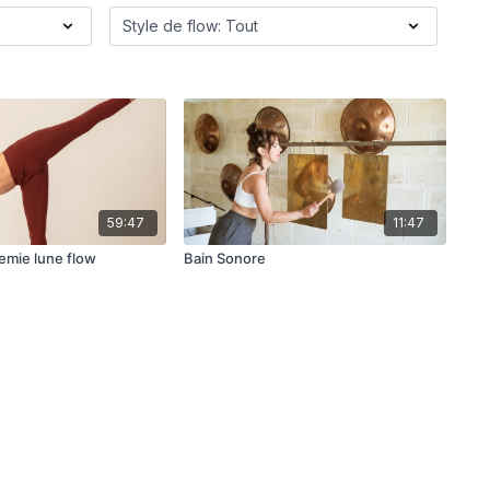
59:47
11:47
Demie lune flow
Bain Sonore