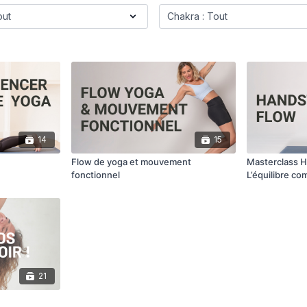
14
15
Flow de yoga et mouvement
Masterclass H
fonctionnel
L’équilibre co
pratiqué
21