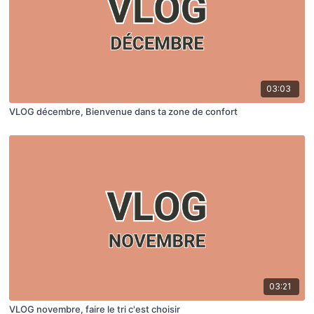
03:03
VLOG décembre, Bienvenue dans ta zone de confort
03:21
VLOG novembre, faire le tri c'est choisir