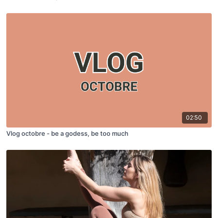
02:50
Vlog octobre - be a godess, be too much