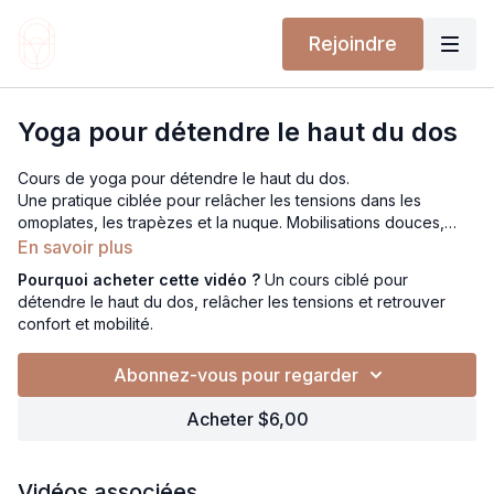
Rejoindre
Yoga pour détendre le haut du dos
Cours de yoga pour détendre le haut du dos.
Une pratique ciblée pour relâcher les tensions dans les
omoplates, les trapèzes et la nuque. Mobilisations douces,
respirations guidées et activations légères pour redonner de
En savoir plus
l’espace, améliorer la posture et diminuer les inconforts liés au
Pourquoi acheter cette vidéo ?
Un cours ciblé pour
stress ou aux écrans. Accessible à tous les niveaux.
détendre le haut du dos, relâcher les tensions et retrouver
confort et mobilité.
Abonnez-vous pour regarder
Acheter $6,00
Vidéos associées