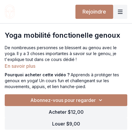
Rejoindre
Yoga mobilité fonctionelle genoux
De nombreuses personnes se blessent au genou avec le
yoga. Il y a 3 choses importantes à savoir sur le genou, je
t'explique tout dans ce cours dédié !
les mouvements du genoux
En savoir plus
les zones d'appuis
Pourquoi acheter cette vidéo ?
Apprends à protéger tes
le lien avec la hanche et le pied
genoux en yoga! Un cours fun et challengeant sur les
mouvements, appuis, et lien hanche-pied.
Attends toi à un flow challengeant, écoute toi, ne vas pas trop
loin et de manière progressive ! Mais résiste.
Abonnez-vous pour regarder
Postures habituelles avec touche d'originalité et de funcky !
Acheter $12,00
Louer $9,00