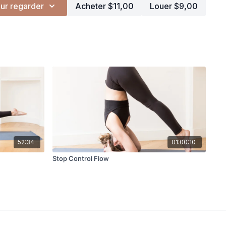
ur regarder
Acheter $11,00
Louer $9,00
52:34
01:00:10
Stop Control Flow