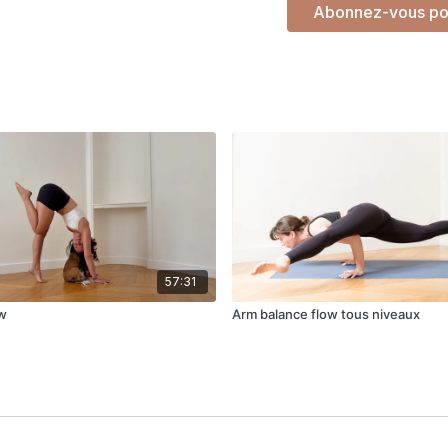
Abonnez-vous po
57:31
ow
Arm balance flow tous niveaux