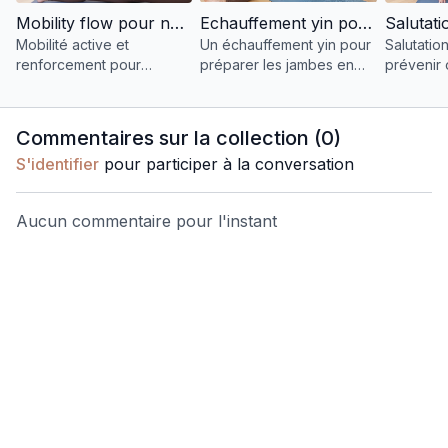
Mobility flow pour ne plus se blesser en hanumanasana
Echauffement yin pour les jambes
Mobilité active et
Un échauffement yin pour
Salutatio
renforcement pour
préparer les jambes en
prévenir 
aborder hanumanasana
douceur. Réveil des
yogi butt.
sans se blesser. Jambes
jambes à faire aussi avant
conscien
fortes, hanches mobiles,
sa pratique.
et option
Commentaires sur la collection (
0
)
et transitions funky.
S'identifier
pour participer à la conversation
Aucun commentaire pour l'instant