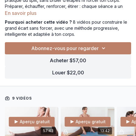
pratique du split, sans brûler d’étapes ni forcer ton corps.
Préparer, échauffer, renforcer, étirer : chaque séance a un
objectif précis pour construire un vrai chemin vers
En savoir plus
hanumanasana.
Pourquoi acheter cette vidéo ?
8 vidéos pour construire le
grand écart sans forcer, avec une méthode progressive,
Tu apprendras à mettre du sens dans la posture, à
intelligente et adaptée à ton corps.
comprendre comment mobiliser les hanches, les ischios et les
extenseurs de hanche, et à intégrer les nombreuses variations
Abonnez-vous pour regarder
possibles — selon ton niveau, ton énergie, et ton anatomie.
Acheter $57,00
Un vrai travail progressif, intelligent et fonctionnel.
Louer $22,00
9 VIDÉOS
Aperçu gratuit
Aperçu gratuit
Ap
57:43
13:42