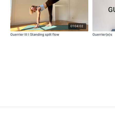
01:04:02
Guerrier III I Standing split flow
Guerrier(e)s