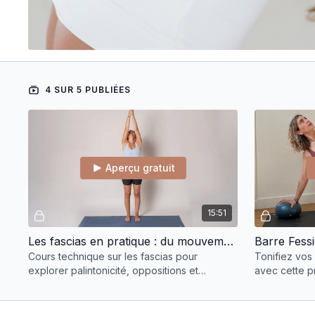
4 SUR 5 PUBLIÉES
Aperçu gratuit
15:51
Les fascias en pratique : du mouvement à la sensation
Barre Fessi
Cours technique sur les fascias pour
Tonifiez vos 
explorer palintonicité, oppositions et
avec cette p
répartition des forces dans le mouvement.
Sol ! Contrac
rapides