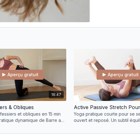
Aperçu gratuit
Aperçu gratuit
16:47
ers & Obliques
fessiers et obliques en 15 min
Yoga pratique courte pour se se
ratique dynamique de Barre au
ouvert et reposé. Un subtil équi
tions variées pour des résultats
stretch passif (yin) et actif (yan