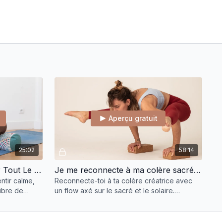
Aperçu gratuit
25:02
58:14
Active Passive Stretch Pour Tout Le Corps
Je me reconnecte à ma colère sacrée et créatrice
ntir calme,
Reconnecte-toi à ta colère créatrice avec
libre de
un flow axé sur le sacré et le solaire.
g).
Hanches ouvertes, appuis solides, direction
titibasana