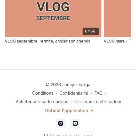
04:58
VLOG septembre, l’ermite, choisir son chemin
VLOG mars - Faire
© 2026 annejulieyoga
Conditions
∙
Confidentialité
∙
FAQ
∙
Acheter une carte cadeau
∙
Utiliser ma carte cadeau
Obtenir l'application ->
Powered by Uscreen