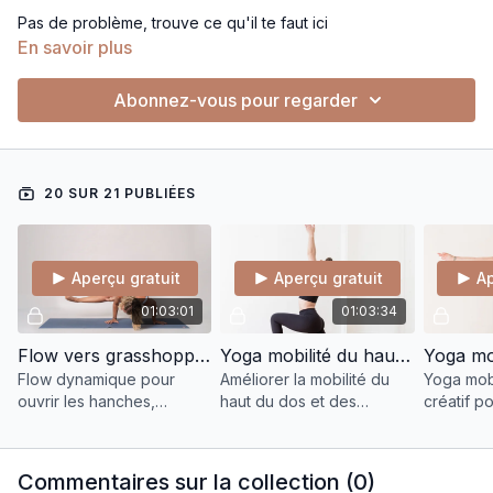
Pas de problème, trouve ce qu'il te faut ici
En savoir plus
Abonnez-vous pour regarder
20 SUR 21 PUBLIÉES
Aperçu gratuit
Aperçu gratuit
Ap
01:03:01
01:03:34
Flow vers grasshopper
Yoga mobilité du haut du dos et cervicales
Flow dynamique pour
Améliorer la mobilité du
Yoga mobi
ouvrir les hanches,
haut du dos et des
créatif p
renforcer le centre et
cervicales, soulage les
étirement
explorer la posture du
tensions et renforce la
fluidité, 
Grasshopper avec fluidité
posture. Idéal pour
tout en r
Commentaires sur la collection (
0
)
et contrôle.
douleurs et raideurs.
corps.