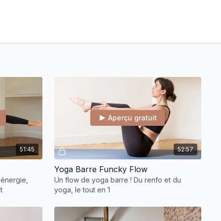
Aperçu gratuit
51:45
52:57
Yoga Barre Funcky Flow
'énergie,
Un flow de yoga barre ! Du renfo et du
t
yoga, le tout en 1