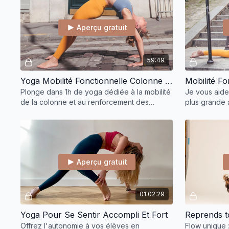
Aperçu gratuit
59:49
Yoga Mobilité Fonctionnelle Colonne Vertébrale
Mobilité F
Plonge dans 1h de yoga dédiée à la mobilité
Je vous aide
de la colonne et au renforcement des
plus grande
dorsaux, avec étirements, torsions et
enchaînements fluide
Aperçu gratuit
01:02:29
Yoga Pour Se Sentir Accompli Et Fort
Reprends t
Offrez l'autonomie à vos élèves en
Flow unique 