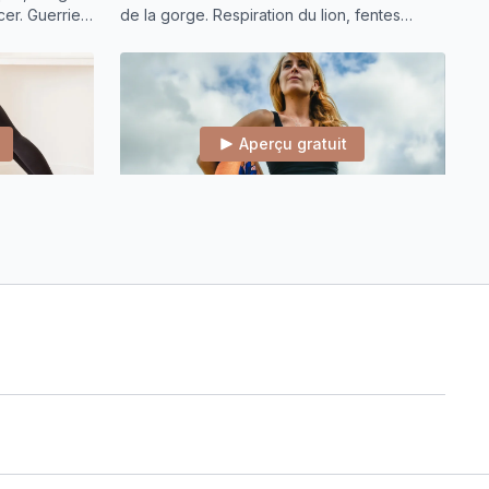
cer. Guerrier
de la gorge. Respiration du lion, fentes
façon poisson, extensions de colonne,
abdos profonds
Aperçu gratuit
58:34
58:43
 épaules
Je choisis d’unir intuition et discernement
ractions,
En équilibrant réflexion et intuition, je
riers,
retrouve ma clarté d'esprit et fais des choix
uphin.
éclairés
Aperçu gratuit