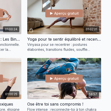
Aperçu gratuit
01:00:24
01:02:21
Yoga Mobilité Fonctionnelle : Les Binds (Lier les mains dans le dos)
Yoga pour te sentir équilibré et recentré
onctionnelle.
Vinyasa pour se recentrer : postures
er la
élaborées, transitions fluides, souffle
eaux.
régulateur. Retrouvez la sérénité.
Expérience transformatrice.
Aperçu gratuit
01:00:25
58:57
oxiques
Ose être toi sans compromis !
pre, éloigne
Flow intense : reconnecte-toi à ton chakra