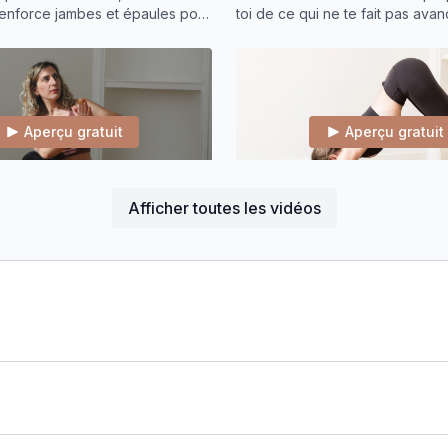
enforce jambes et épaules pour
toi de ce qui ne te fait pas avan
 une jambe. Échauffement,
intouchable et force intérieure.
savasana
Aperçu gratuit
Aperçu gratuit
58:40
Afficher toutes les vidéos
té fonctionnelle et centre
Yoga mobilité fonctionnelle
 centre. Dragron squat
Renforce tes épaules avec cont
rotations de colonne pour
étirements balistiques, flow guer
 des postures plus complexes,
kaliasana, vers handstand ou da
ndstand.
Mobilité = stabilité.
Aperçu gratuit
Aperçu gratuit