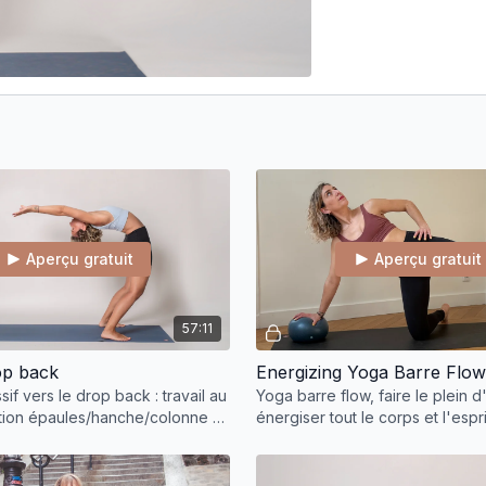
Aperçu gratuit
Aperçu gratuit
57:11
op back
Energizing Yoga Barre Flow
if vers le drop back : travail au
Yoga barre flow, faire le plein d
tion épaules/hanche/colonne et
énergiser tout le corps et l'espri
 pour poser les mains au sol.