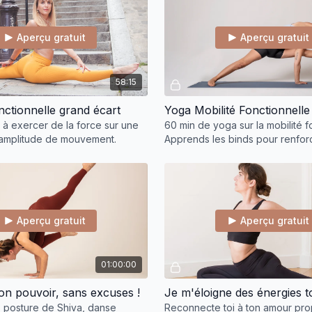
Aperçu gratuit
Aperçu gratuit
58:15
onctionnelle grand écart
 à exercer de la force sur une
60 min de yoga sur la mobilité f
 amplitude de mouvement.
Apprends les binds pour renforc
flexibilité. Accessible à tous niv
Aperçu gratuit
Aperçu gratuit
01:00:00
on pouvoir, sans excuses !
Je m'éloigne des énergies t
: posture de Shiva, danse
Reconnecte toi à ton amour pro