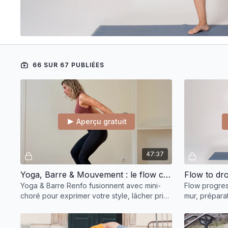
66 SUR 67 PUBLIÉES
Aperçu gratuit
47:37
Yoga, Barre & Mouvement : le flow complet pour tonifier et t’exprimer
Flow to dr
Yoga & Barre Renfo fusionnent avec mini-
Flow progress
choré pour exprimer votre style, lâcher prise
mur, prépara
en musique, et se renforcer en s'amusant. 🧘
options sûres
💃💪