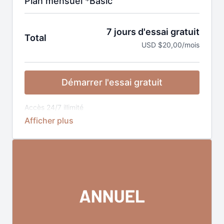
Plan mensuel *Basic
7 jours d'essai gratuit
Total
USD $20,00/mois
Démarrer l'essai gratuit
Accès 24/7 illimité
1 live par semaine
Nouveaux cours chaque semaine
Abonnement sans engagement, résiliable à tout
moment, prélèvement tous les mois.