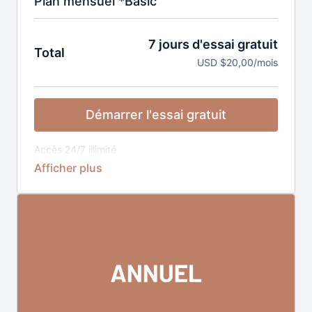
Plan mensuel *Basic
7 jours d'essai gratuit
Total
USD $20,00/mois
Démarrer l'essai gratuit
Accès 24/7 illimité
1 live par semaine
Nouveaux cours chaque semaine
Abonnement sans engagement, résiliable à tout
moment, prélèvement tous les mois.